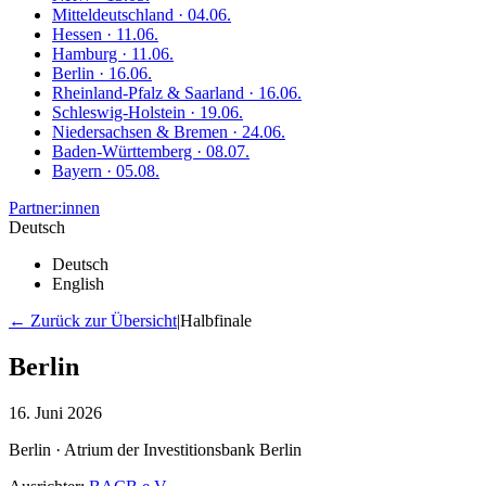
Mitteldeutschland · 04.06.
Hessen · 11.06.
Hamburg · 11.06.
Berlin · 16.06.
Rheinland-Pfalz & Saarland · 16.06.
Schleswig-Holstein · 19.06.
Niedersachsen & Bremen · 24.06.
Baden-Württemberg · 08.07.
Bayern · 05.08.
Partner:innen
Deutsch
Deutsch
English
← Zurück zur Übersicht
|
Halbfinale
Berlin
16. Juni 2026
Berlin · Atrium der Investitionsbank Berlin