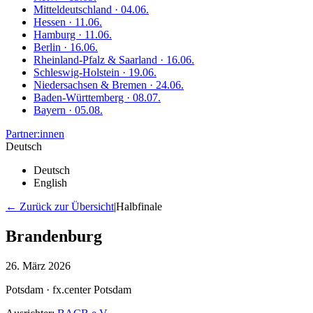
Mitteldeutschland · 04.06.
Hessen · 11.06.
Hamburg · 11.06.
Berlin · 16.06.
Rheinland-Pfalz & Saarland · 16.06.
Schleswig-Holstein · 19.06.
Niedersachsen & Bremen · 24.06.
Baden-Württemberg · 08.07.
Bayern · 05.08.
Partner:innen
Deutsch
Deutsch
English
← Zurück zur Übersicht
|
Halbfinale
Brandenburg
26. März 2026
Potsdam · fx.center Potsdam